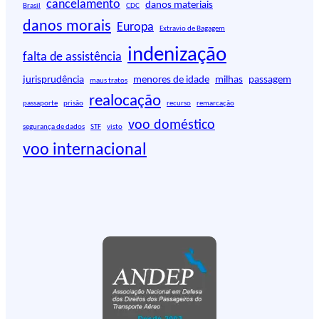
i
cancelamento
danos materiais
Brasil
CDC
s
danos morais
Europa
Extravio de Bagagem
a
r
indenização
falta de assistência
jurisprudência
menores de idade
milhas
passagem
maus tratos
realocação
passaporte
prisão
recurso
remarcação
voo doméstico
segurança de dados
STF
visto
voo internacional