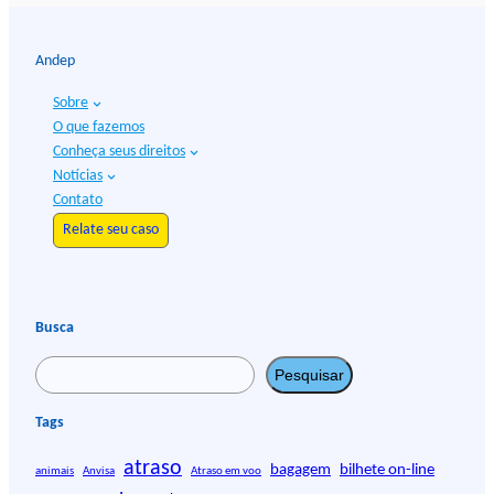
Andep
Sobre
O que fazemos
Conheça seus direitos
Notícias
Contato
Relate seu caso
Busca
P
Pesquisar
e
s
Tags
q
atraso
u
bagagem
bilhete on-line
animais
Anvisa
Atraso em voo