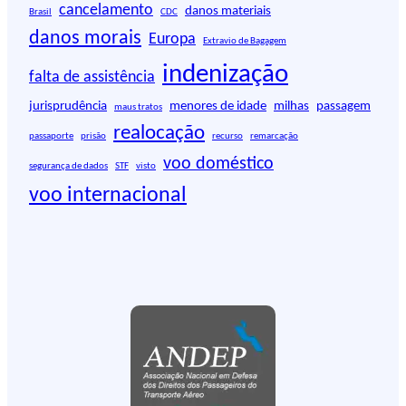
i
cancelamento
danos materiais
Brasil
CDC
s
danos morais
Europa
Extravio de Bagagem
a
r
indenização
falta de assistência
jurisprudência
menores de idade
milhas
passagem
maus tratos
realocação
passaporte
prisão
recurso
remarcação
voo doméstico
segurança de dados
STF
visto
voo internacional