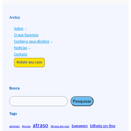
Andep
Sobre
O que fazemos
Conheça seus direitos
Notícias
Contato
Relate seu caso
Busca
P
Pesquisar
e
s
Tags
q
atraso
u
bagagem
bilhete on-line
animais
Anvisa
Atraso em voo