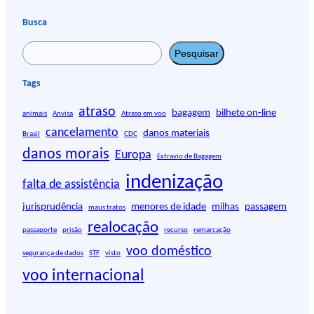
Busca
P
Pesquisar
e
s
Tags
q
atraso
u
bagagem
bilhete on-line
animais
Anvisa
Atraso em voo
i
cancelamento
danos materiais
Brasil
CDC
s
danos morais
Europa
Extravio de Bagagem
a
r
indenização
falta de assistência
jurisprudência
menores de idade
milhas
passagem
maus tratos
realocação
passaporte
prisão
recurso
remarcação
voo doméstico
segurança de dados
STF
visto
voo internacional