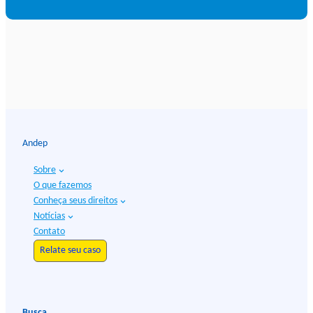
Andep
Sobre
O que fazemos
Conheça seus direitos
Notícias
Contato
Relate seu caso
Busca