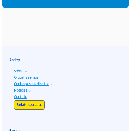
Andep
Sobre
O que fazemos
Conheça seus direitos
Notícias
Contato
Relate seu caso
Busca