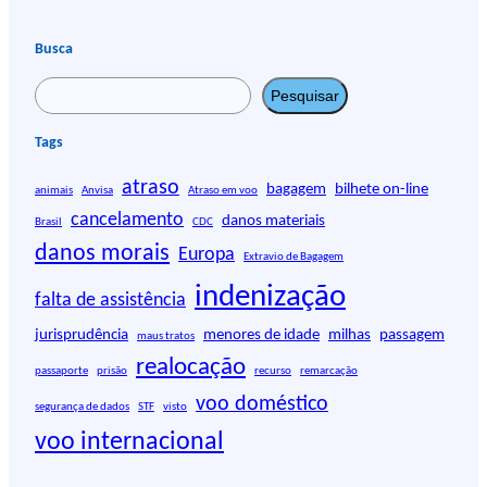
Busca
P
Pesquisar
e
s
Tags
q
atraso
u
bagagem
bilhete on-line
animais
Anvisa
Atraso em voo
i
cancelamento
danos materiais
Brasil
CDC
s
danos morais
Europa
Extravio de Bagagem
a
r
indenização
falta de assistência
jurisprudência
menores de idade
milhas
passagem
maus tratos
realocação
passaporte
prisão
recurso
remarcação
voo doméstico
segurança de dados
STF
visto
voo internacional