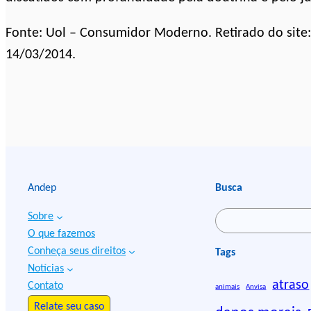
Fonte: Uol – Consumidor Moderno. Retirado do sit
14/03/2014.
Andep
Busca
Sobre
P
O que fazemos
e
Conheça seus direitos
Tags
s
Notícias
q
atraso
Contato
animais
Anvisa
u
Relate seu caso