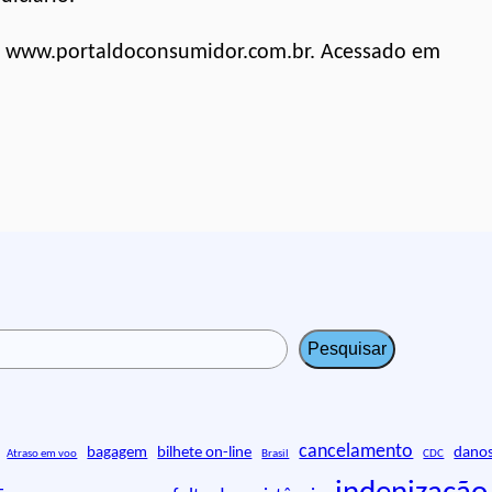
e: www.portaldoconsumidor.com.br. Acessado em
Pesquisar
cancelamento
bagagem
bilhete on-line
danos
Atraso em voo
Brasil
CDC