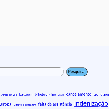
Pesquisar
cancelamento
bagagem
bilhete on-line
danos
Atraso em voo
Brasil
CDC
indenização
Europa
falta de assistência
Extravio de Bagagem