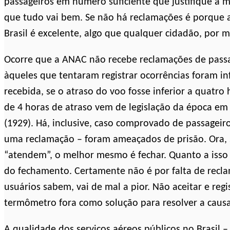
passageiros em número suficiente que justifique a 
que tudo vai bem. Se não há reclamações é porque a
Brasil é excelente, algo que qualquer cidadão, por m
Ocorre que a ANAC não recebe reclamações de passa
àqueles que tentaram registrar ocorrências foram 
recebida, se o atraso do voo fosse inferior a quatro 
de 4 horas de atraso vem de legislação da época e
(1929). Há, inclusive, caso comprovado de passageir
uma reclamação – foram ameaçados de prisão. Ora, 
“atendem”, o melhor mesmo é fechar. Quanto a isso
do fechamento. Certamente não é por falta de recla
usuários sabem, vai de mal a pior. Não aceitar e re
termômetro fora como solução para resolver a causa
A qualidade dos serviços aéreos públicos no Brasil –