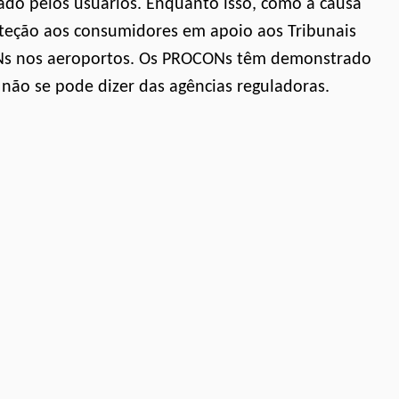
ado pelos usuários. Enquanto isso, como a causa
oteção aos consumidores em apoio aos Tribunais
ONs nos aeroportos. Os PROCONs têm demonstrado
ão se pode dizer das agências reguladoras.