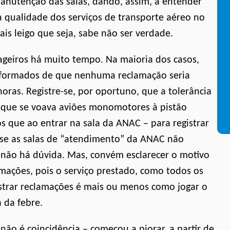
manutenção das salas, dando, assim, a entender
 qualidade dos serviços de transporte aéreo no
ais leigo que seja, sabe não ser verdade.
geiros há muito tempo. Na maioria dos casos,
informados de que nenhuma reclamação seria
horas. Registre-se, por oportuno, que a tolerância
m que se voava aviões monomotores à pistão
os que ao entrar na sala da ANAC – para registrar
se as salas de “atendimento” da ANAC não
 não há dúvida. Mas, convém esclarecer o motivo
mações, pois o serviço prestado, como todos os
gistrar reclamações é mais ou menos como jogar o
 da febre.
 não é coincidência – começou a piorar, a partir de