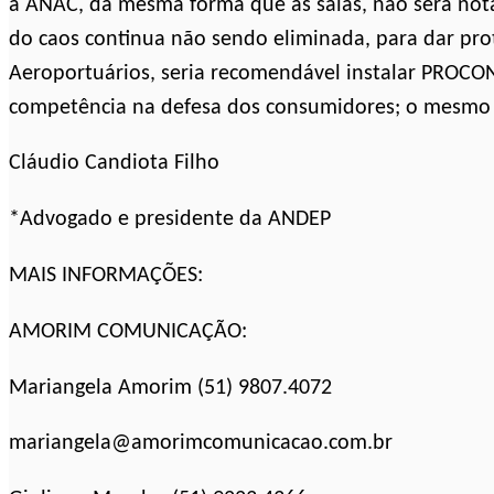
a ANAC, da mesma forma que as salas, não será not
do caos continua não sendo eliminada, para dar pr
Aeroportuários, seria recomendável instalar PROC
competência na defesa dos consumidores; o mesmo n
Cláudio Candiota Filho
*Advogado e presidente da ANDEP
MAIS INFORMAÇÕES:
AMORIM COMUNICAÇÃO:
Mariangela Amorim (51) 9807.4072
mariangela@amorimcomunicacao.com.br