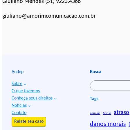
Giuliano Mendes (51) 9223.4366
giuliano@amorimcomunicacao.com.br
Andep
Busca
Sobre
P
O que fazemos
e
Conheça seus direitos
Tags
s
Notícias
q
atraso
Contato
animais
Anvisa
u
Relate seu caso
danos morais
i