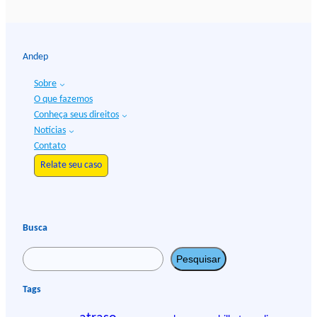
Andep
Sobre
O que fazemos
Conheça seus direitos
Notícias
Contato
Relate seu caso
Busca
P
Pesquisar
e
s
Tags
q