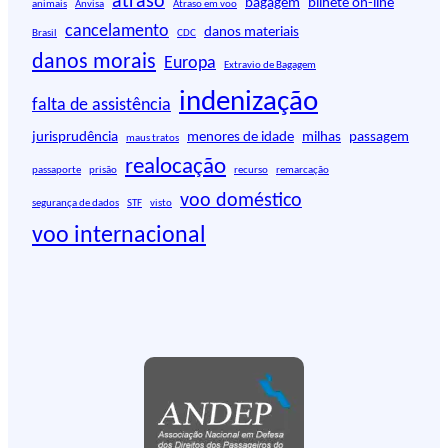
atraso
u
bagagem
bilhete on-line
animais
Anvisa
Atraso em voo
i
cancelamento
danos materiais
Brasil
CDC
s
danos morais
Europa
Extravio de Bagagem
a
r
indenização
falta de assistência
jurisprudência
menores de idade
milhas
passagem
maus tratos
realocação
passaporte
prisão
recurso
remarcação
voo doméstico
segurança de dados
STF
visto
voo internacional