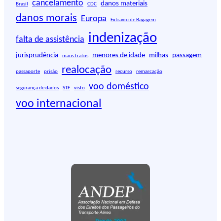
i
cancelamento
danos materiais
Brasil
CDC
s
danos morais
Europa
Extravio de Bagagem
a
r
indenização
falta de assistência
jurisprudência
menores de idade
milhas
passagem
maus tratos
realocação
passaporte
prisão
recurso
remarcação
voo doméstico
segurança de dados
STF
visto
voo internacional