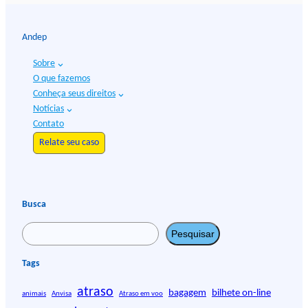
Andep
Sobre
O que fazemos
Conheça seus direitos
Notícias
Contato
Relate seu caso
Busca
P
Pesquisar
e
s
Tags
q
atraso
u
bagagem
bilhete on-line
animais
Anvisa
Atraso em voo