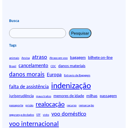
Busca
P
Pesquisar
e
s
Tags
q
atraso
u
bagagem
bilhete on-line
animais
Anvisa
Atraso em voo
i
cancelamento
danos materiais
Brasil
CDC
s
danos morais
Europa
Extravio de Bagagem
a
r
indenização
falta de assistência
jurisprudência
menores de idade
milhas
passagem
maus tratos
realocação
passaporte
prisão
recurso
remarcação
voo doméstico
segurança de dados
STF
visto
voo internacional