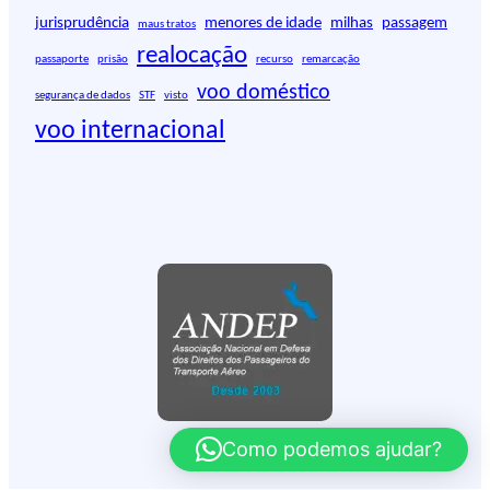
jurisprudência
menores de idade
milhas
passagem
maus tratos
realocação
passaporte
prisão
recurso
remarcação
voo doméstico
segurança de dados
STF
visto
voo internacional
Como podemos ajudar?