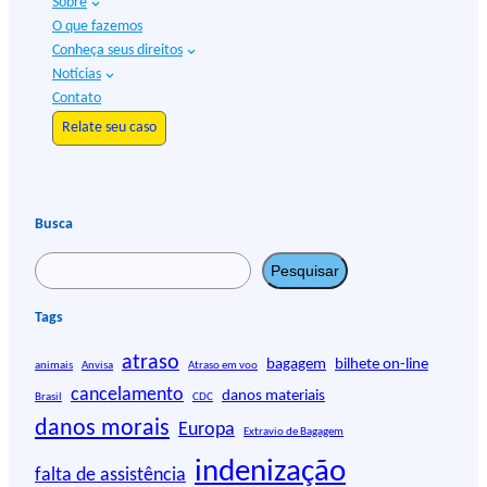
Sobre
O que fazemos
Conheça seus direitos
Notícias
Contato
Relate seu caso
Busca
P
Pesquisar
e
s
Tags
q
atraso
u
bagagem
bilhete on-line
animais
Anvisa
Atraso em voo
i
cancelamento
danos materiais
Brasil
CDC
s
danos morais
Europa
Extravio de Bagagem
a
r
indenização
falta de assistência