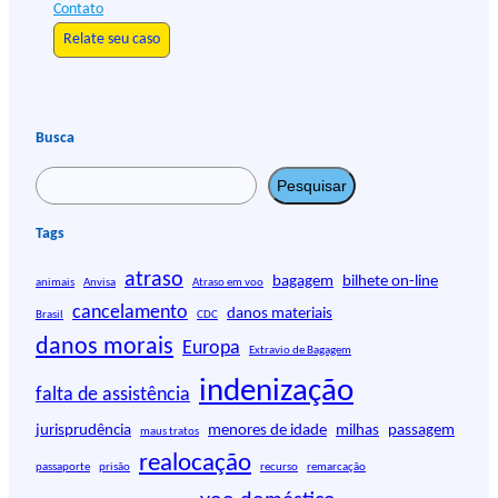
Contato
Relate seu caso
Busca
P
Pesquisar
e
s
Tags
q
atraso
u
bagagem
bilhete on-line
animais
Anvisa
Atraso em voo
i
cancelamento
danos materiais
Brasil
CDC
s
danos morais
Europa
Extravio de Bagagem
a
r
indenização
falta de assistência
jurisprudência
menores de idade
milhas
passagem
maus tratos
realocação
passaporte
prisão
recurso
remarcação