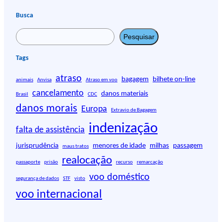
Busca
P
Pesquisar
e
s
Tags
q
atraso
u
bagagem
bilhete on-line
animais
Anvisa
Atraso em voo
i
cancelamento
danos materiais
Brasil
CDC
s
danos morais
Europa
Extravio de Bagagem
a
r
indenização
falta de assistência
jurisprudência
menores de idade
milhas
passagem
maus tratos
realocação
passaporte
prisão
recurso
remarcação
voo doméstico
segurança de dados
STF
visto
voo internacional