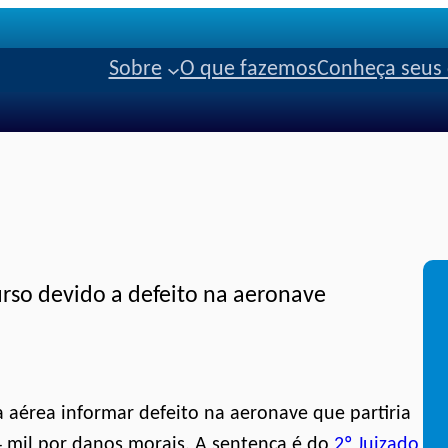
Sobre
O que fazemos
Conheça seus 
urso devido a defeito na aeronave
aérea informar defeito na aeronave que partiria
 4 mil por danos morais. A sentença é do
2º Juizado