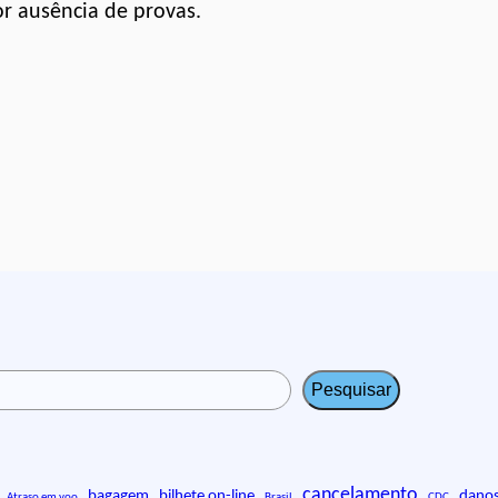
or ausência de provas.
Pesquisar
cancelamento
bagagem
bilhete on-line
danos
Atraso em voo
Brasil
CDC