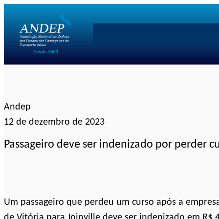
Pular
para
o
conteúdo
Andep
12 de dezembro de 2023
Passageiro deve ser indenizado por perder c
Um passageiro que perdeu um curso após a empresa 
de Vitória para Joinville deve ser indenizado em R$