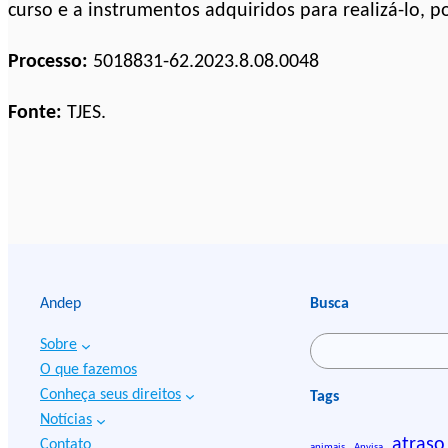
curso e a instrumentos adquiridos para realizá-lo, p
Processo:
5018831-62.2023.8.08.0048
Fonte:
TJES.
Andep
Busca
Sobre
P
O que fazemos
e
Conheça seus direitos
Tags
s
Notícias
q
atraso
Contato
animais
Anvisa