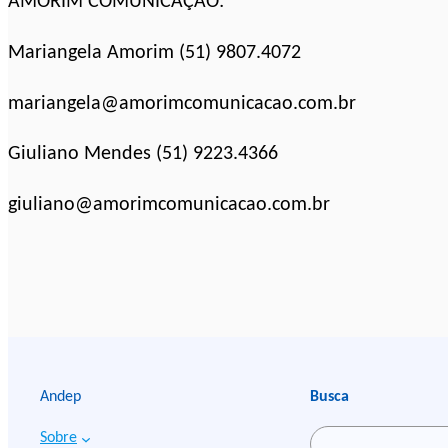
AMORIM COMUNICAÇÃO:
Mariangela Amorim (51) 9807.4072
mariangela@amorimcomunicacao.com.br
Giuliano Mendes (51) 9223.4366
giuliano@amorimcomunicacao.com.br
Andep
Busca
Sobre
P