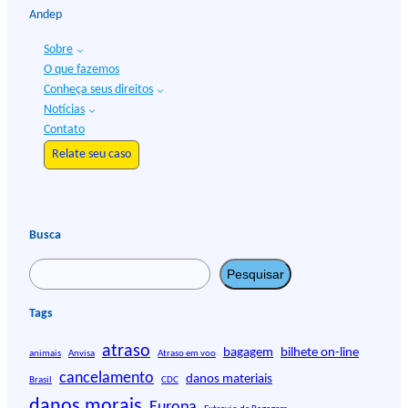
Andep
Sobre
O que fazemos
Conheça seus direitos
Notícias
Contato
Relate seu caso
Busca
P
Pesquisar
e
s
Tags
q
atraso
u
bagagem
bilhete on-line
animais
Anvisa
Atraso em voo
i
cancelamento
danos materiais
Brasil
CDC
s
danos morais
Europa